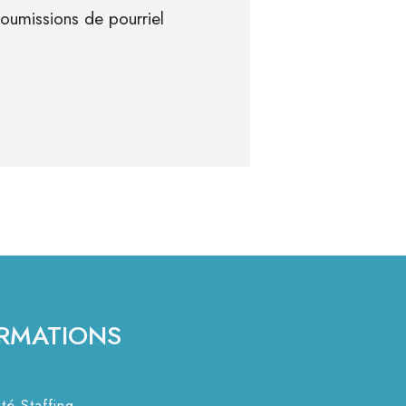
 soumissions de pourriel
ORMATIONS
té Staffing